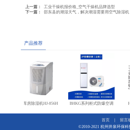
上一篇：
工业干燥机报价格_空气干燥机品牌选型
下一篇：
邵东县的潮湿天气，解决潮湿需要用空气除湿机
产品推荐
调机
小型库房除湿机HJ-856H
BHKG系列柜式防爆空调
首页
留言
©2010-2021 杭州井泉环保科