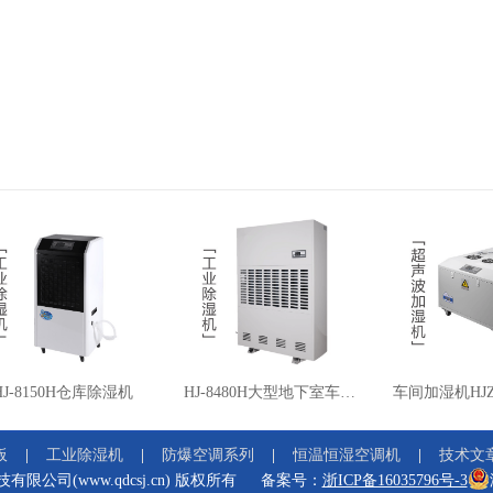
HJ-8150H仓库除湿机
HJ-8480H大型地下室车库除湿机
板
工业除湿机
防爆空调系列
恒温恒湿空调机
技术文
技有限公司(www.qdcsj.cn) 版权所有
备案号：
浙ICP备16035796号-3