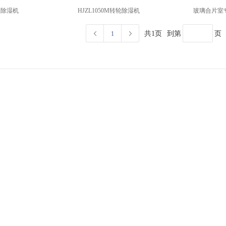
转轮除湿机
HJZL1050M转轮除湿机
玻璃合片室
共1页
到第
页
1