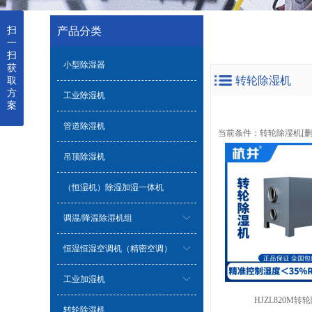
扫
产品分类
一
扫
小型除湿器
获
转轮除湿机
取
方
工业除湿机
案
管道除湿机
当前条件：
转轮除湿机
[
吊顶除湿机
（恒湿机）除湿加湿一体机
调温/降温除湿机组
恒温恒湿空调机（精密空调）
工业加湿机
HJZL820M转
转轮除湿机