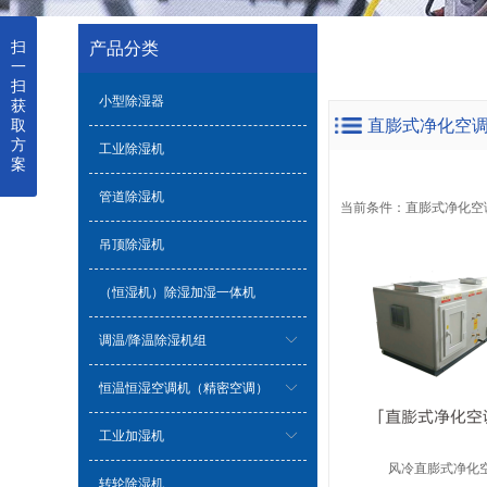
扫
产品分类
一
扫
小型除湿器
获
直膨式净化空
取
方
工业除湿机
案
管道除湿机
当前条件：
直膨式净化空
吊顶除湿机
（恒湿机）除湿加湿一体机
调温/降温除湿机组
恒温恒湿空调机（精密空调）
工业加湿机
风冷直膨式净化
转轮除湿机