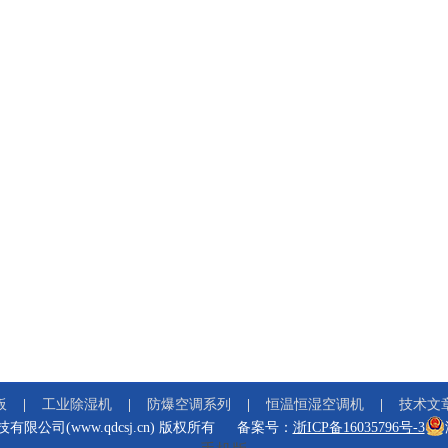
板
工业除湿机
防爆空调系列
恒温恒湿空调机
技术文
技有限公司(www.qdcsj.cn) 版权所有
备案号：
浙ICP备16035796号-3