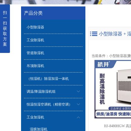
扫
产品分类
一
扫
小型除湿器
获
小型除湿器 + 
取
方
工业除湿机
案
管道除湿机
当前条件：
小型除湿器
[
吊顶除湿机
（恒湿机）除湿加湿一体机
调温/降温除湿机组
恒温恒湿空调机（精密空调）
工业加湿机
HJ-8480HGW
湿膜加湿机